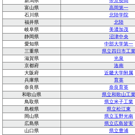
新潟県
帝京長岡
富山県
高岡第一
石川県
北陸学院
福井県
北陸
岐阜県
美濃加茂
静岡県
沼津中央
愛知県
中部大学第一
三重県
県立四日市工
滋賀県
光泉
京都府
洛南
大阪府
近畿大学附属
兵庫県
育英
奈良県
奈良育英
和歌山県
県立和歌山工
鳥取県
県立米子工業
島根県
県立松江東
岡山県
県立玉野光南
広島県
県立広島皆実
山口県
県立豊浦