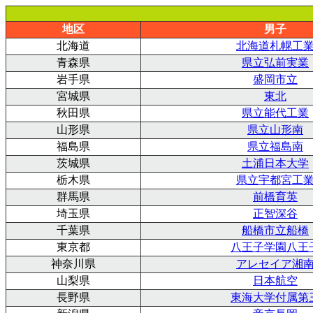
地区
男子
北海道
北海道札幌工
青森県
県立弘前実業
岩手県
盛岡市立
宮城県
東北
秋田県
県立能代工業
山形県
県立山形南
福島県
県立福島南
茨城県
土浦日本大学
栃木県
県立宇都宮工
群馬県
前橋育英
埼玉県
正智深谷
千葉県
船橋市立船橋
東京都
八王子学園八王
神奈川県
アレセイア湘
山梨県
日本航空
長野県
東海大学付属第