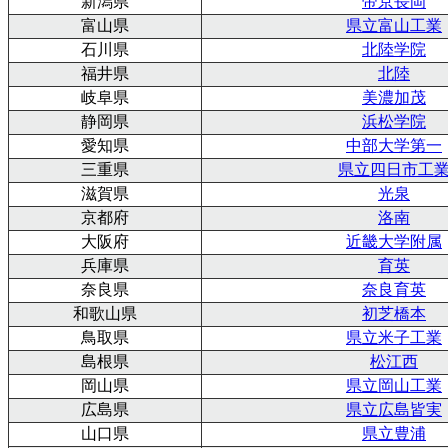
新潟県
帝京長岡
富山県
県立富山工業
石川県
北陸学院
福井県
北陸
岐阜県
美濃加茂
静岡県
浜松学院
愛知県
中部大学第一
三重県
県立四日市工
滋賀県
光泉
京都府
洛南
大阪府
近畿大学附属
兵庫県
育英
奈良県
奈良育英
和歌山県
初芝橋本
鳥取県
県立米子工業
島根県
松江西
岡山県
県立岡山工業
広島県
県立広島皆実
山口県
県立豊浦