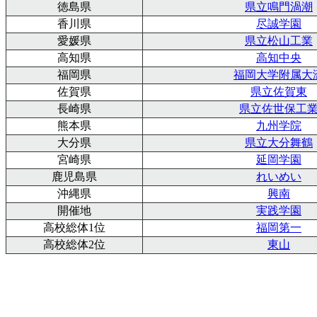
徳島県
県立鳴門渦潮
香川県
尽誠学園
愛媛県
県立松山工業
高知県
高知中央
福岡県
福岡大学附属大
佐賀県
県立佐賀東
長崎県
県立佐世保工
熊本県
九州学院
大分県
県立大分舞鶴
宮崎県
延岡学園
鹿児島県
れいめい
沖縄県
興南
開催地
実践学園
高校総体1位
福岡第一
高校総体2位
東山